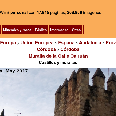
WEB
personal
con
47.815
páginas,
208.959
imágenes
Minerales y rocas
Fósiles
Informática
Otras
Europa
Unión Europea
España
Andalucía
Prov
>
>
>
>
Córdoba
Córdoba
>
Muralla de la Calle Cairuán
Castillos y murallas