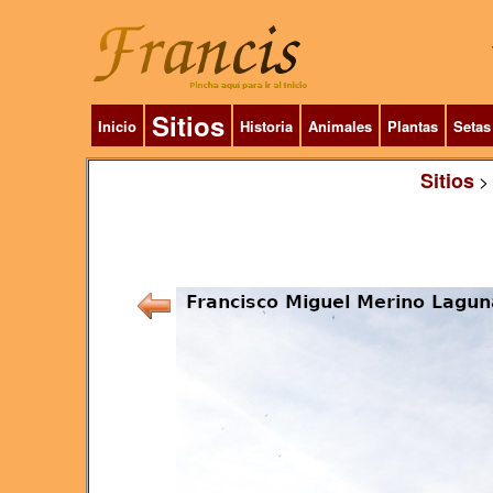
Sitios
Inicio
Historia
Animales
Plantas
Setas
Sitios
>