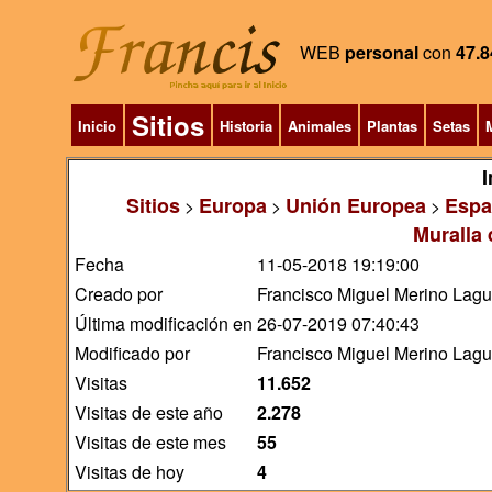
WEB
personal
con
47.8
Sitios
Inicio
Historia
Animales
Plantas
Setas
M
I
Sitios
Europa
Unión Europea
Espa
>
>
>
Muralla 
Fecha
11-05-2018 19:19:00
Creado por
Francisco Miguel Merino Lag
Última modificación en
26-07-2019 07:40:43
Modificado por
Francisco Miguel Merino Lag
Visitas
11.652
Visitas de este año
2.278
Visitas de este mes
55
Visitas de hoy
4