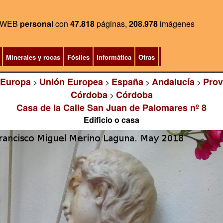
WEB
personal
con
47.818
páginas,
208.978
imágenes
Minerales y rocas
Fósiles
Informática
Otras
Europa
Unión Europea
España
Andalucía
Prov
>
>
>
>
Córdoba
Córdoba
>
Casa de la Calle San Juan de Palomares nº 8
Edificio o casa