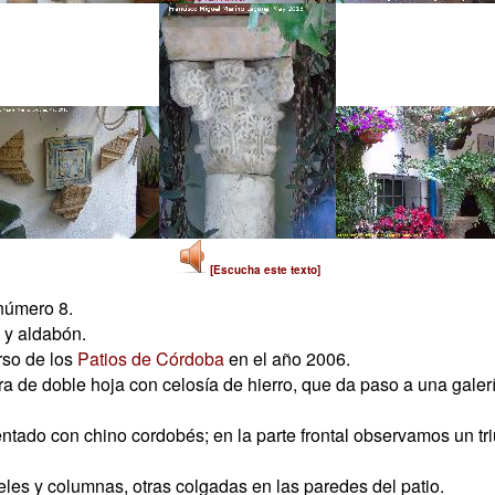
[Escucha este texto]
número 8.
 y aldabón.
rso de los
Patios de Córdoba
en el año 2006.
de doble hoja con celosía de hierro, que da paso a una galería
entado con chino cordobés; en la parte frontal observamos un tr
les y columnas, otras colgadas en las paredes del patio.