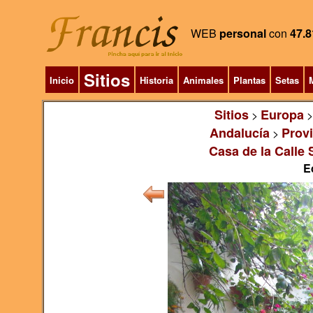
WEB
personal
con
47.8
Sitios
Inicio
Historia
Animales
Plantas
Setas
M
Sitios
Europa
>
Andalucía
Prov
>
Casa de la Calle
E