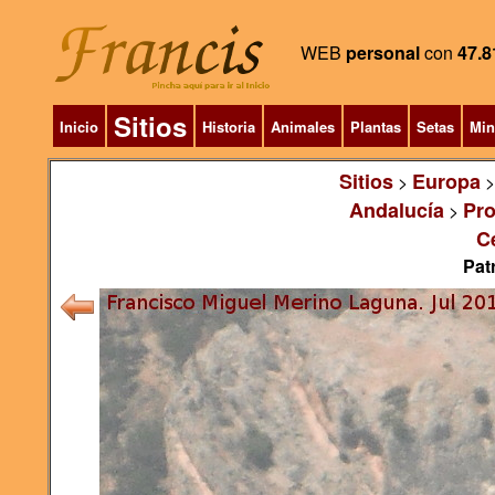
WEB
personal
con
47.8
Sitios
Inicio
Historia
Animales
Plantas
Setas
Min
Sitios
Europa
>
Andalucía
Pro
>
Ce
Pat