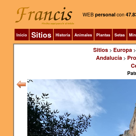
WEB
personal
con
47.8
Sitios
Inicio
Historia
Animales
Plantas
Setas
Min
Sitios
Europa
>
Andalucía
Pro
>
Ce
Pat