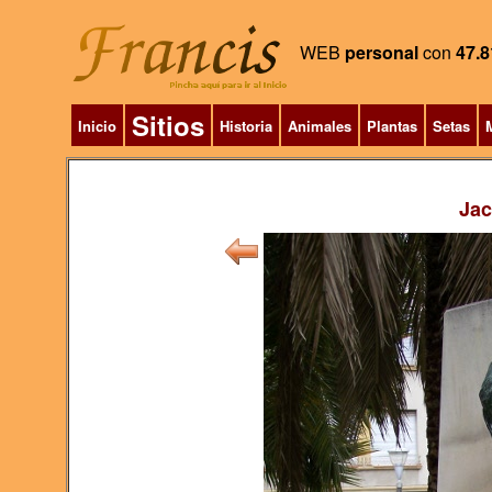
WEB
personal
con
47.8
Sitios
Inicio
Historia
Animales
Plantas
Setas
M
Jac