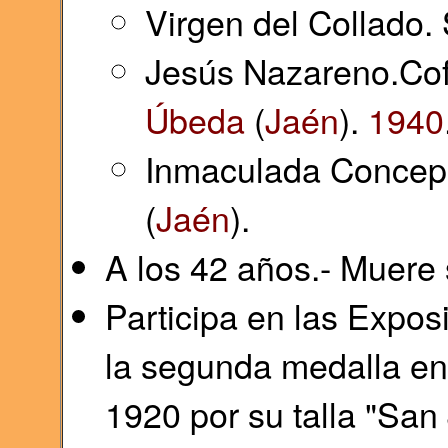
Virgen del Collado.
Jesús Nazareno.Cof
Úbeda
(
Jaén
).
1940
Inmaculada Concepc
(
Jaén
).
A los 42 años.- Muere
Participa en las Expos
la segunda medalla e
1920 por su talla "San