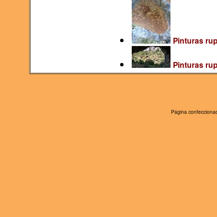
Pinturas rup
Pinturas ru
Página confeccionad