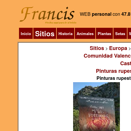
WEB
personal
con
47.8
Sitios
Inicio
Historia
Animales
Plantas
Setas
M
Sitios
Europa
>
Comunidad Valenc
Cast
Pinturas rupe
Pinturas rupest