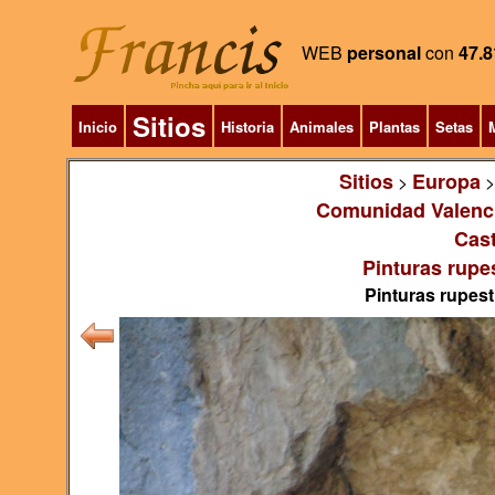
WEB
personal
con
47.8
Sitios
Inicio
Historia
Animales
Plantas
Setas
M
Sitios
Europa
>
Comunidad Valenc
Cast
Pinturas rupe
Pinturas rupest