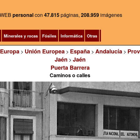
WEB
personal
con
47.815
páginas,
208.959
imágenes
Minerales y rocas
Fósiles
Informática
Otras
Europa
Unión Europea
España
Andalucía
Prov
>
>
>
>
Jaén
Jaén
>
Puerta Barrera
Caminos o calles