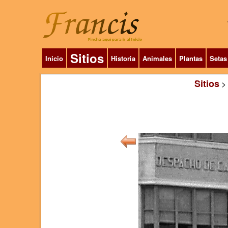
Sitios
Inicio
Historia
Animales
Plantas
Setas
Sitios
>