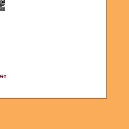
aén
.