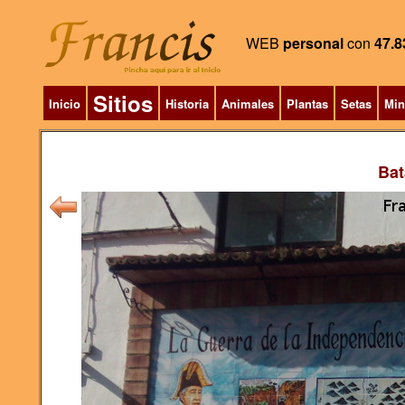
WEB
personal
con
47.8
Sitios
Inicio
Historia
Animales
Plantas
Setas
Min
Bat