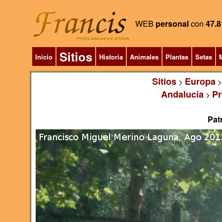
WEB
personal
con
47.8
Sitios
Inicio
Historia
Animales
Plantas
Setas
M
Sitios
Europa
>
Andalucía
Pr
>
Pat