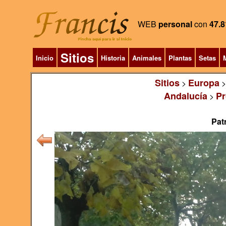
WEB
personal
con
47.8
Sitios
Inicio
Historia
Animales
Plantas
Setas
M
Sitios
Europa
>
Andalucía
Pr
>
Pat