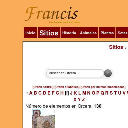
Sitios
Inicio
Historia
Animales
Plantas
Setas
Sitios
>
[Orden natural]
[Orden alfabético]
[Orden por últimos modificados]
A
B
C
D
E
F
G
H
[I]
J
K
L
M
N
O
P
Q
R
S
T
U
V
*
X
Y
Z
Número de elementos en Orcera:
136