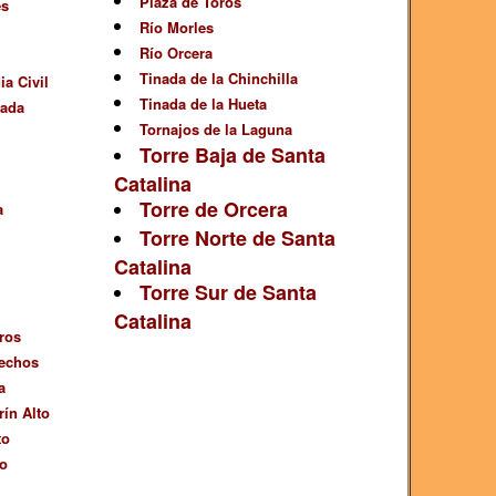
Plaza de Toros
es
Río Morles
Río Orcera
Tinada de la Chinchilla
ia Civil
Tinada de la Hueta
tada
Tornajos de la Laguna
Torre Baja de Santa
Catalina
Torre de Orcera
a
Torre Norte de Santa
Catalina
Torre Sur de Santa
Catalina
ros
rechos
a
ín Alto
to
o