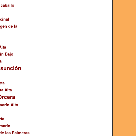
lcaballo
cinal
gen de la
Alta
ín Bajo
a
 Asunción
eta
ta Alta
Orcera
arín Alto
eta
emarín
de las Palmeras