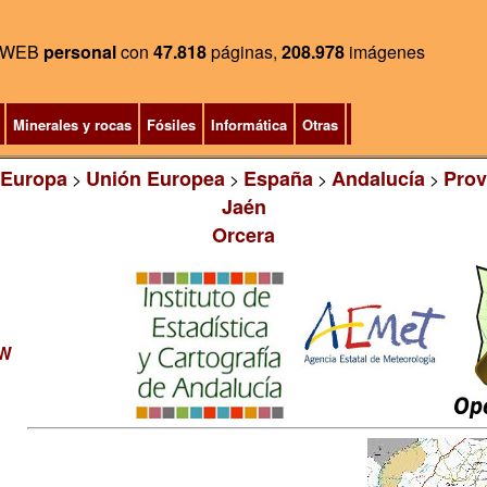
WEB
personal
con
47.818
páginas,
208.978
imágenes
Minerales y rocas
Fósiles
Informática
Otras
Europa
Unión Europea
España
Andalucía
Prov
>
>
>
>
Jaén
Orcera
W