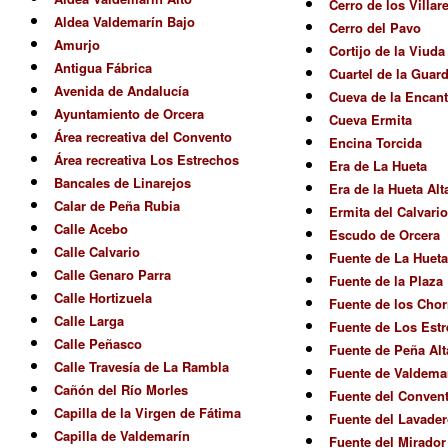
Cerro de los Villar
Aldea Valdemarín Bajo
Cerro del Pavo
Amurjo
Cortijo de la Viuda
Antigua Fábrica
Cuartel de la Guard
Avenida de Andalucía
Cueva de la Encan
Ayuntamiento de Orcera
Cueva Ermita
Área recreativa del Convento
Encina Torcida
Área recreativa Los Estrechos
Era de La Hueta
Bancales de Linarejos
Era de la Hueta Alt
Calar de Peña Rubia
Ermita del Calvario
Calle Acebo
Escudo de Orcera
Calle Calvario
Fuente de La Hueta
Calle Genaro Parra
Fuente de la Plaza
Calle Hortizuela
Fuente de los Chor
Calle Larga
Fuente de Los Est
Calle Peñasco
Fuente de Peña Alt
Calle Travesía de La Rambla
Fuente de Valdemar
Cañón del Río Morles
Fuente del Conven
Capilla de la Virgen de Fátima
Fuente del Lavader
Capilla de Valdemarín
Fuente del Mirador