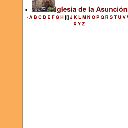
Iglesia de la Asunción
A
B
C
D
E
F
G
H
[I]
J
K
L
M
N
O
P
Q
R
S
T
U
V
*
X
Y
Z