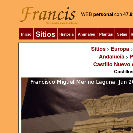
WEB
personal
con
47.8
Sitios
Inicio
Historia
Animales
Plantas
Setas
M
Sitios
Europa
>
Andalucía
P
>
Castillo Nuevo 
Castillo