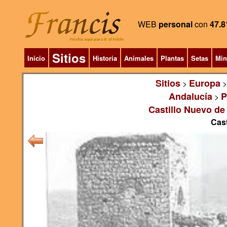
WEB
personal
con
47.8
Sitios
Inicio
Historia
Animales
Plantas
Setas
Min
Sitios
Europa
>
Andalucía
P
>
Castillo Nuevo de 
Cast