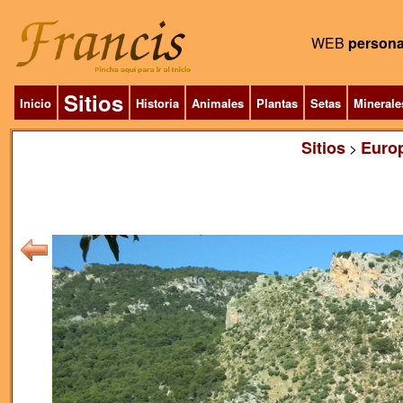
WEB
persona
Sitios
Inicio
Historia
Animales
Plantas
Setas
Minerale
Sitios
Euro
>