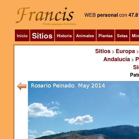
WEB
personal
con
47.8
Sitios
Inicio
Historia
Animales
Plantas
Setas
Min
Sitios
Europa
>
Andalucía
P
>
Si
Pat