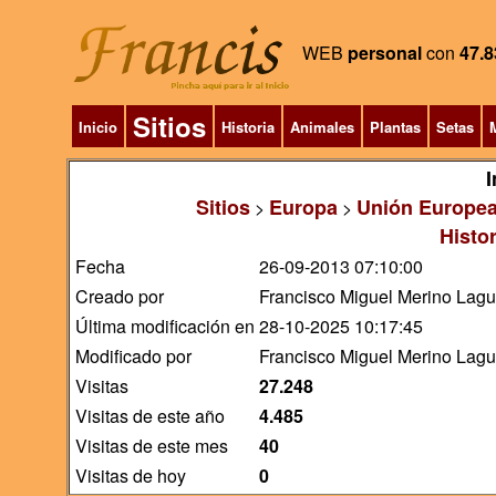
WEB
personal
con
47.8
Sitios
Inicio
Historia
Animales
Plantas
Setas
M
I
Sitios
Europa
Unión Europe
>
>
Histo
Fecha
26-09-2013 07:10:00
Creado por
Francisco Miguel Merino Lag
Última modificación en
28-10-2025 10:17:45
Modificado por
Francisco Miguel Merino Lag
Visitas
27.248
Visitas de este año
4.485
Visitas de este mes
40
Visitas de hoy
0