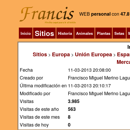
WEB
personal
con
47.8
Sitios
Inicio
Historia
Animales
Plantas
Setas
M
I
Sitios
Europa
Unión Europea
Espa
>
>
>
Merc
Fecha
11-03-2013 20:08:00
Creado por
Francisco Miguel Merino Lag
Última modificación en
11-03-2013 20:10:17
Modificado por
Francisco Miguel Merino Lag
Visitas
3.985
Visitas de este año
563
Visitas de este mes
8
Visitas de hoy
0