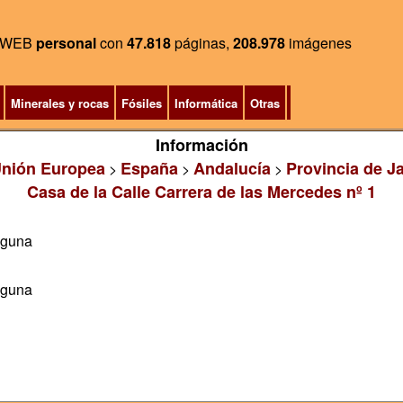
WEB
personal
con
47.818
páginas,
208.978
imágenes
Minerales y rocas
Fósiles
Informática
Otras
Información
nión Europea
España
Andalucía
Provincia de J
>
>
>
Casa de la Calle Carrera de las Mercedes nº 1
aguna
aguna