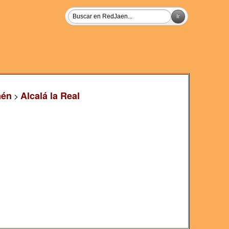
aén
Alcalá la Real
>