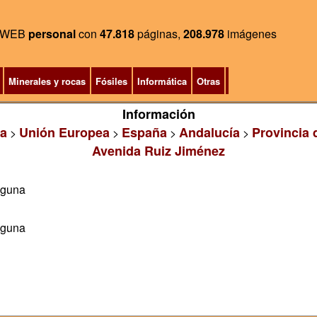
WEB
personal
con
47.818
páginas,
208.978
imágenes
Minerales y rocas
Fósiles
Informática
Otras
Información
a
Unión Europea
España
Andalucía
Provincia 
>
>
>
>
Avenida Ruiz Jiménez
aguna
aguna