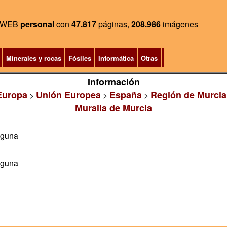
WEB
personal
con
47.817
páginas,
208.986
imágenes
Minerales y rocas
Fósiles
Informática
Otras
Información
Europa
Unión Europea
España
Región de Murcia
>
>
>
Muralla de Murcia
aguna
aguna