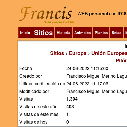
WEB
personal
con
47.8
Sitios
Inicio
Historia
Animales
Plantas
Setas
M
I
Sitios
Europa
Unión Europe
>
>
Piló
Fecha
24-06-2023 11:15:00
Creado por
Francisco Miguel Merino Lag
Última modificación en
24-06-2023 11:17:06
Modificado por
Francisco Miguel Merino Lag
Visitas
1.394
Visitas de este año
403
Visitas de este mes
1
Visitas de hoy
0