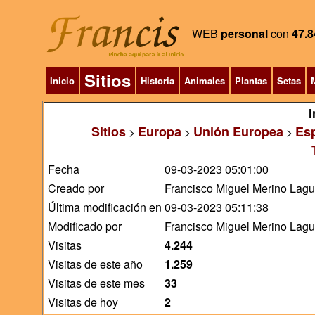
WEB
personal
con
47.8
Sitios
Inicio
Historia
Animales
Plantas
Setas
M
I
Sitios
Europa
Unión Europea
Es
>
>
>
Fecha
09-03-2023 05:01:00
Creado por
Francisco Miguel Merino Lag
Última modificación en
09-03-2023 05:11:38
Modificado por
Francisco Miguel Merino Lag
Visitas
4.244
Visitas de este año
1.259
Visitas de este mes
33
Visitas de hoy
2