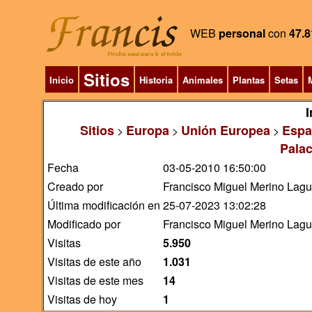
WEB
personal
con
47.8
Sitios
Inicio
Historia
Animales
Plantas
Setas
M
I
Sitios
Europa
Unión Europea
Espa
>
>
>
Palac
Fecha
03-05-2010 16:50:00
Creado por
Francisco Miguel Merino Lag
Última modificación en
25-07-2023 13:02:28
Modificado por
Francisco Miguel Merino Lag
Visitas
5.950
Visitas de este año
1.031
Visitas de este mes
14
Visitas de hoy
1