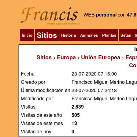
WEB
personal
con
47.8
Sitios
Inicio
Historia
Animales
Plantas
Setas
M
I
Sitios
Europa
Unión Europea
Esp
>
>
>
Cor
Fecha
23-07-2020 07:16:00
Creado por
Francisco Miguel Merino Lag
Última modificación en
23-07-2020 07:24:18
Modificado por
Francisco Miguel Merino Lag
Visitas
2.839
Visitas de este año
505
Visitas de este mes
13
Visitas de hoy
0