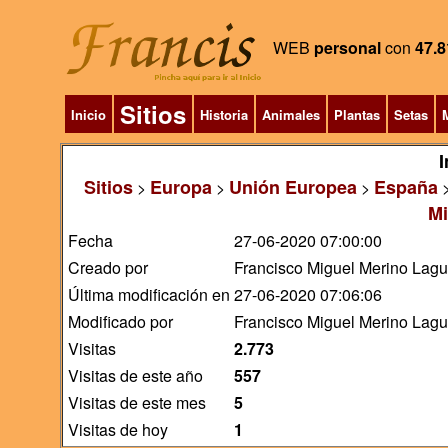
WEB
personal
con
47.8
Sitios
Inicio
Historia
Animales
Plantas
Setas
M
I
Sitios
Europa
Unión Europea
España
>
>
>
Mi
Fecha
27-06-2020 07:00:00
Creado por
Francisco Miguel Merino Lag
Última modificación en
27-06-2020 07:06:06
Modificado por
Francisco Miguel Merino Lag
Visitas
2.773
Visitas de este año
557
Visitas de este mes
5
Visitas de hoy
1