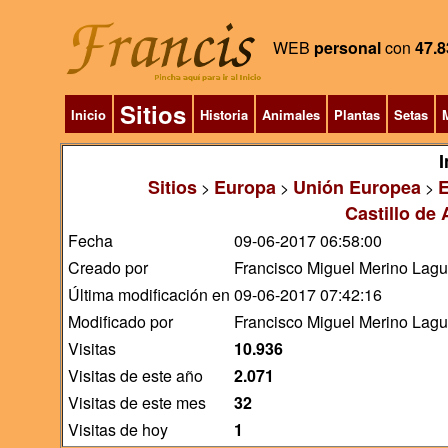
WEB
personal
con
47.8
Sitios
Inicio
Historia
Animales
Plantas
Setas
M
I
Sitios
Europa
Unión Europea
>
>
>
Castillo de 
Fecha
09-06-2017 06:58:00
Creado por
Francisco Miguel Merino Lag
Última modificación en
09-06-2017 07:42:16
Modificado por
Francisco Miguel Merino Lag
Visitas
10.936
Visitas de este año
2.071
Visitas de este mes
32
Visitas de hoy
1