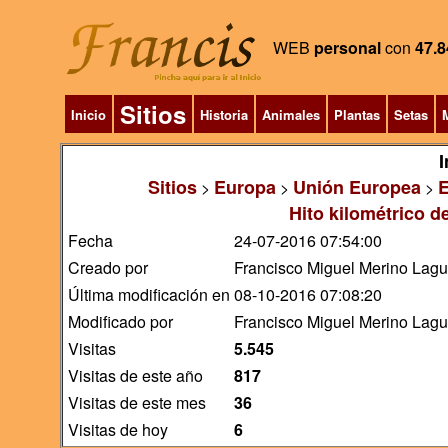
WEB
personal
con
47.8
Sitios
Inicio
Historia
Animales
Plantas
Setas
M
I
Sitios
Europa
Unión Europea
>
>
>
Hito kilométrico d
Fecha
24-07-2016 07:54:00
Creado por
Francisco Miguel Merino Lag
Última modificación en
08-10-2016 07:08:20
Modificado por
Francisco Miguel Merino Lag
Visitas
5.545
Visitas de este año
817
Visitas de este mes
36
Visitas de hoy
6