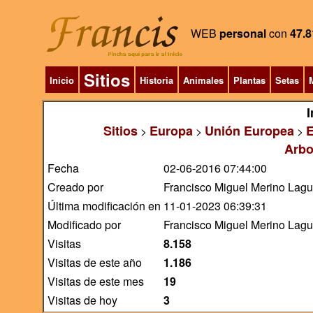
WEB
personal
con
47.8
Sitios
Inicio
Historia
Animales
Plantas
Setas
M
I
Sitios
Europa
Unión Europea
>
>
>
Arbo
Fecha
02-06-2016 07:44:00
Creado por
Francisco Miguel Merino Lag
Última modificación en
11-01-2023 06:39:31
Modificado por
Francisco Miguel Merino Lag
Visitas
8.158
Visitas de este año
1.186
Visitas de este mes
19
Visitas de hoy
3