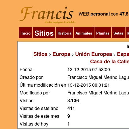
WEB
personal
con
47.8
Sitios
Inicio
Historia
Animales
Plantas
Setas
M
I
Sitios
Europa
Unión Europea
Esp
>
>
>
Casa de la Cal
Fecha
13-12-2015 07:58:00
Creado por
Francisco Miguel Merino Lag
Última modificación en
13-12-2015 08:01:21
Modificado por
Francisco Miguel Merino Lag
Visitas
3.136
Visitas de este año
411
Visitas de este mes
9
Visitas de hoy
1