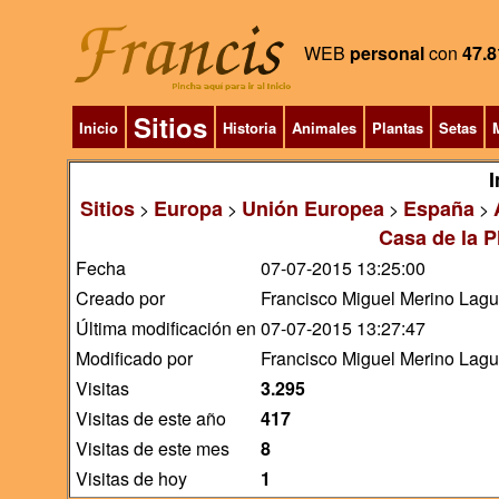
WEB
personal
con
47.8
Sitios
Inicio
Historia
Animales
Plantas
Setas
M
I
Sitios
Europa
Unión Europea
España
>
>
>
>
Casa de la P
Fecha
07-07-2015 13:25:00
Creado por
Francisco Miguel Merino Lag
Última modificación en
07-07-2015 13:27:47
Modificado por
Francisco Miguel Merino Lag
Visitas
3.295
Visitas de este año
417
Visitas de este mes
8
Visitas de hoy
1