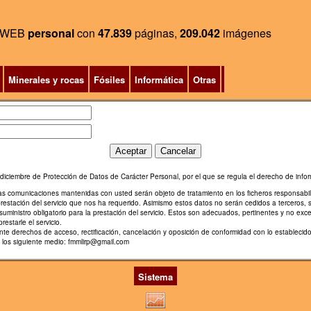
WEB
personal
con
47.839
páginas,
209.042
imágenes
Minerales y rocas
Fósiles
Informática
Otras
diciembre de Protección de Datos de Carácter Personal, por el que se regula el derecho de infor
ras comunicaciones mantenidas con usted serán objeto de tratamiento en los ficheros responsabi
prestación del servicio que nos ha requerido. Asimismo estos datos no serán cedidos a terceros, 
uministro obligatorio para la prestación del servicio. Estos son adecuados, pertinentes y no exce
restarle el servicio.
diente derechos de acceso, rectificación, cancelación y oposición de conformidad con lo estable
e los siguiente medio: fmmlirp@gmail.com
Sistema