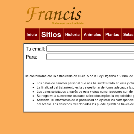
Sitios
Inicio
Historia
Animales
Plantas
Setas
Tu email:
Para:
De conformidad con lo establecido en el Art. 5 de la Ley Orgánica 15/1999 de 
Los datos de carácter personal que nos ha suministrado en esta y ot
La finalidad del tratamiento es la de gestionar de forma adecuada la 
Los datos solicitados a través de esta y otras comunicaciones son de s
Su negativa a suministrar los datos solicitados implica la imposibilidad p
Asimismo, le informamos de la posibilidad de ejercitar los correspon
del fichero. Los derechos mencionados los puede ejercitar a través d