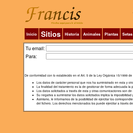
Sitios
Inicio
Historia
Animales
Plantas
Setas
Tu email:
Para:
De conformidad con lo establecido en el Art. 5 de la Ley Orgánica 15/1999 de 
Los datos de carácter personal que nos ha suministrado en esta y ot
La finalidad del tratamiento es la de gestionar de forma adecuada la 
Los datos solicitados a través de esta y otras comunicaciones son de s
Su negativa a suministrar los datos solicitados implica la imposibilidad p
Asimismo, le informamos de la posibilidad de ejercitar los correspon
del fichero. Los derechos mencionados los puede ejercitar a través d