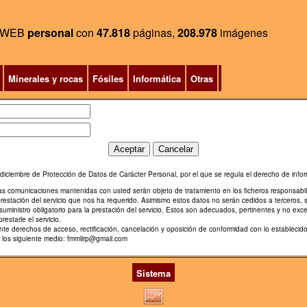
WEB
personal
con
47.818
páginas,
208.978
imágenes
Minerales y rocas
Fósiles
Informática
Otras
diciembre de Protección de Datos de Carácter Personal, por el que se regula el derecho de infor
ras comunicaciones mantenidas con usted serán objeto de tratamiento en los ficheros responsabi
prestación del servicio que nos ha requerido. Asimismo estos datos no serán cedidos a terceros, 
uministro obligatorio para la prestación del servicio. Estos son adecuados, pertinentes y no exce
restarle el servicio.
diente derechos de acceso, rectificación, cancelación y oposición de conformidad con lo estable
e los siguiente medio: fmmlirp@gmail.com
Sistema