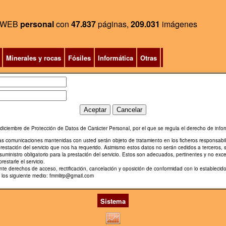
WEB
personal
con
47.837
páginas,
209.031
imágenes
Minerales y rocas
Fósiles
Informática
Otras
diciembre de Protección de Datos de Carácter Personal, por el que se regula el derecho de infor
ras comunicaciones mantenidas con usted serán objeto de tratamiento en los ficheros responsabi
prestación del servicio que nos ha requerido. Asimismo estos datos no serán cedidos a terceros, 
uministro obligatorio para la prestación del servicio. Estos son adecuados, pertinentes y no exce
restarle el servicio.
diente derechos de acceso, rectificación, cancelación y oposición de conformidad con lo estable
e los siguiente medio: fmmlirp@gmail.com
Sistema