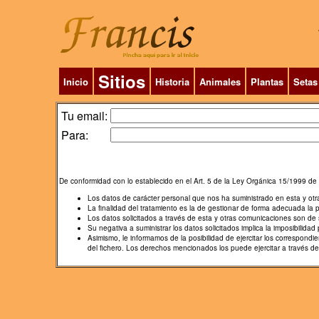
Sitios
Inicio
Historia
Animales
Plantas
Setas
Tu email:
Para:
De conformidad con lo establecido en el Art. 5 de la Ley Orgánica 15/1999 de 
Los datos de carácter personal que nos ha suministrado en esta y ot
La finalidad del tratamiento es la de gestionar de forma adecuada la 
Los datos solicitados a través de esta y otras comunicaciones son de s
Su negativa a suministrar los datos solicitados implica la imposibilidad p
Asimismo, le informamos de la posibilidad de ejercitar los correspon
del fichero. Los derechos mencionados los puede ejercitar a través d