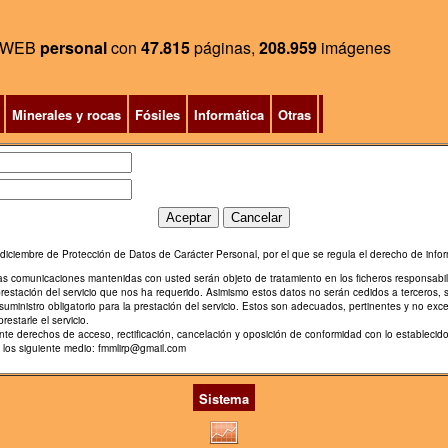
WEB
personal
con
47.815
páginas,
208.959
imágenes
Minerales y rocas
Fósiles
Informática
Otras
diciembre de Protección de Datos de Carácter Personal, por el que se regula el derecho de infor
ras comunicaciones mantenidas con usted serán objeto de tratamiento en los ficheros responsabi
prestación del servicio que nos ha requerido. Asimismo estos datos no serán cedidos a terceros, 
uministro obligatorio para la prestación del servicio. Estos son adecuados, pertinentes y no exce
restarle el servicio.
diente derechos de acceso, rectificación, cancelación y oposición de conformidad con lo estable
e los siguiente medio: fmmlirp@gmail.com
Sistema