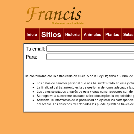
Sitios
Inicio
Historia
Animales
Plantas
Setas
Tu email:
Para:
De conformidad con lo establecido en el Art. 5 de la Ley Orgánica 15/1999 de 
Los datos de carácter personal que nos ha suministrado en esta y ot
La finalidad del tratamiento es la de gestionar de forma adecuada la 
Los datos solicitados a través de esta y otras comunicaciones son de s
Su negativa a suministrar los datos solicitados implica la imposibilidad p
Asimismo, le informamos de la posibilidad de ejercitar los correspon
del fichero. Los derechos mencionados los puede ejercitar a través d