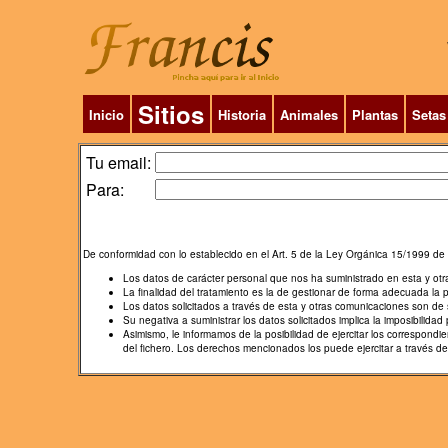
Sitios
Inicio
Historia
Animales
Plantas
Setas
Tu email:
Para:
De conformidad con lo establecido en el Art. 5 de la Ley Orgánica 15/1999 de 
Los datos de carácter personal que nos ha suministrado en esta y ot
La finalidad del tratamiento es la de gestionar de forma adecuada la 
Los datos solicitados a través de esta y otras comunicaciones son de s
Su negativa a suministrar los datos solicitados implica la imposibilidad p
Asimismo, le informamos de la posibilidad de ejercitar los correspon
del fichero. Los derechos mencionados los puede ejercitar a través d