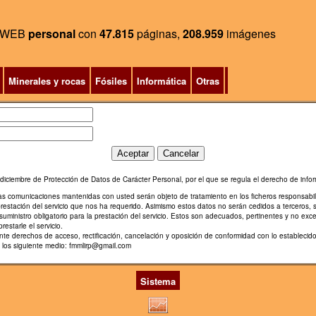
WEB
personal
con
47.815
páginas,
208.959
imágenes
Minerales y rocas
Fósiles
Informática
Otras
diciembre de Protección de Datos de Carácter Personal, por el que se regula el derecho de infor
ras comunicaciones mantenidas con usted serán objeto de tratamiento en los ficheros responsabi
prestación del servicio que nos ha requerido. Asimismo estos datos no serán cedidos a terceros, 
uministro obligatorio para la prestación del servicio. Estos son adecuados, pertinentes y no exce
restarle el servicio.
diente derechos de acceso, rectificación, cancelación y oposición de conformidad con lo estable
e los siguiente medio: fmmlirp@gmail.com
Sistema