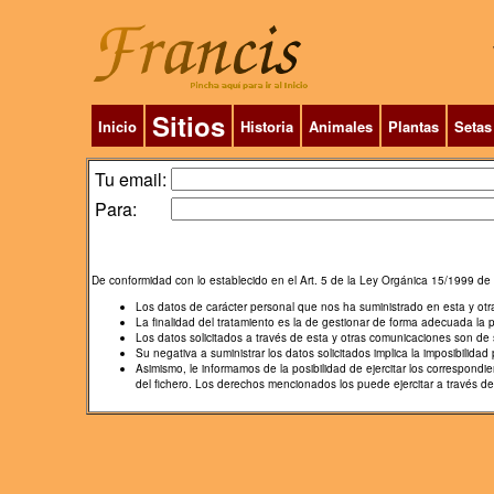
Sitios
Inicio
Historia
Animales
Plantas
Setas
Tu email:
Para:
De conformidad con lo establecido en el Art. 5 de la Ley Orgánica 15/1999 de 
Los datos de carácter personal que nos ha suministrado en esta y ot
La finalidad del tratamiento es la de gestionar de forma adecuada la 
Los datos solicitados a través de esta y otras comunicaciones son de s
Su negativa a suministrar los datos solicitados implica la imposibilidad p
Asimismo, le informamos de la posibilidad de ejercitar los correspon
del fichero. Los derechos mencionados los puede ejercitar a través d