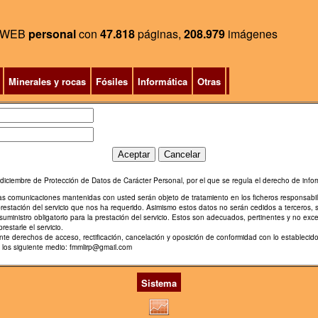
WEB
personal
con
47.818
páginas,
208.979
imágenes
Minerales y rocas
Fósiles
Informática
Otras
diciembre de Protección de Datos de Carácter Personal, por el que se regula el derecho de infor
ras comunicaciones mantenidas con usted serán objeto de tratamiento en los ficheros responsabi
prestación del servicio que nos ha requerido. Asimismo estos datos no serán cedidos a terceros, 
uministro obligatorio para la prestación del servicio. Estos son adecuados, pertinentes y no exce
restarle el servicio.
diente derechos de acceso, rectificación, cancelación y oposición de conformidad con lo estable
e los siguiente medio: fmmlirp@gmail.com
Sistema