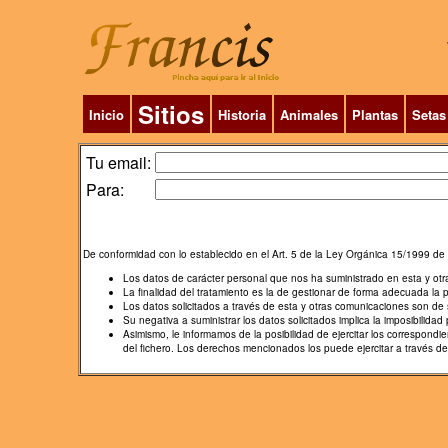
Sitios
Inicio
Historia
Animales
Plantas
Setas
Tu email:
Para:
De conformidad con lo establecido en el Art. 5 de la Ley Orgánica 15/1999 de 
Los datos de carácter personal que nos ha suministrado en esta y ot
La finalidad del tratamiento es la de gestionar de forma adecuada la 
Los datos solicitados a través de esta y otras comunicaciones son de s
Su negativa a suministrar los datos solicitados implica la imposibilidad p
Asimismo, le informamos de la posibilidad de ejercitar los correspon
del fichero. Los derechos mencionados los puede ejercitar a través d