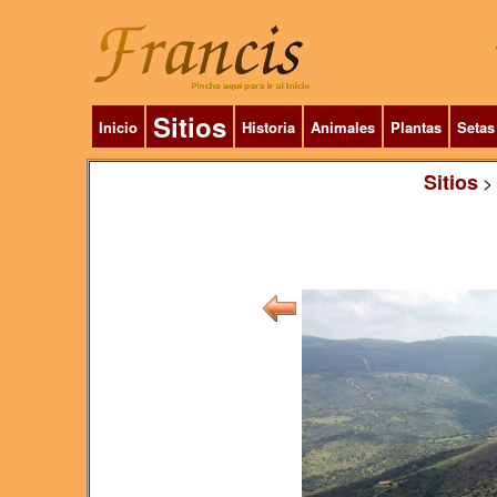
Sitios
Inicio
Historia
Animales
Plantas
Setas
Sitios
>