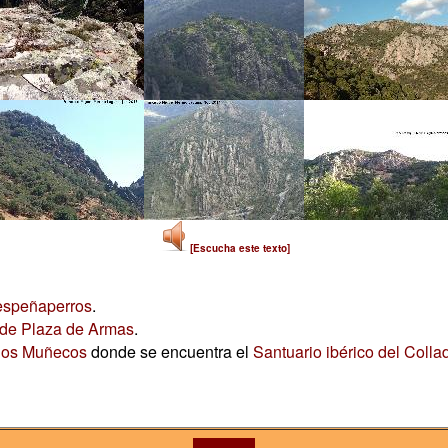
[Escucha este texto]
speñaperros
.
de Plaza de Armas
.
los Muñecos
donde se encuentra el
Santuario ibérico del Colla