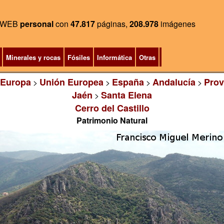
WEB
personal
con
47.817
páginas,
208.978
imágenes
Minerales y rocas
Fósiles
Informática
Otras
Europa
Unión Europea
España
Andalucía
Prov
>
>
>
>
Jaén
Santa Elena
>
Cerro del Castillo
Patrimonio Natural