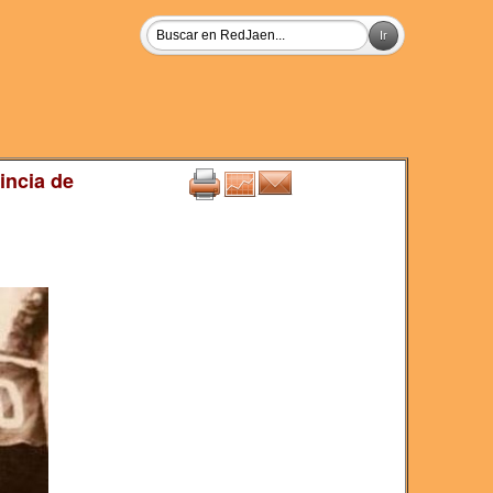
incia de