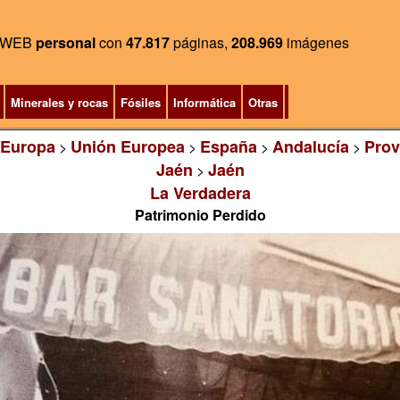
WEB
personal
con
47.817
páginas,
208.969
imágenes
Minerales y rocas
Fósiles
Informática
Otras
Europa
Unión Europea
España
Andalucía
Prov
>
>
>
>
Jaén
Jaén
>
La Verdadera
Patrimonio Perdido