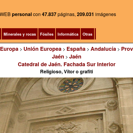
WEB
personal
con
47.837
páginas,
209.031
imágenes
Minerales y rocas
Fósiles
Informática
Otras
Europa
Unión Europea
España
Andalucía
Prov
>
>
>
>
Jaén
Jaén
>
Catedral de Jaén. Fachada Sur Interior
Religioso, Vítor o grafiti