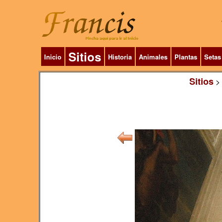
Sitios
Inicio
Historia
Animales
Plantas
Setas
Sitios
>