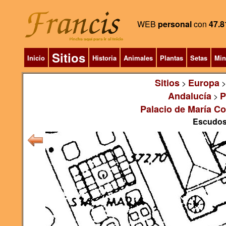
WEB
personal
con
47.8
Sitios
Inicio
Historia
Animales
Plantas
Setas
Min
Sitios
Europa
>
Andalucía
P
>
Palacio de María Co
Escudos,