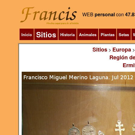
WEB
personal
con
47.8
Sitios
Inicio
Historia
Animales
Plantas
Setas
M
Sitios
Europa
>
Región de
Ermi