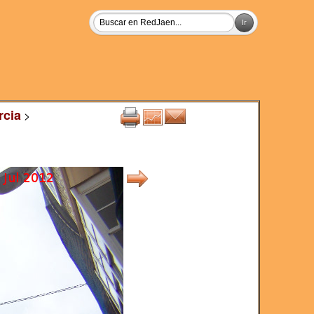
rcia
>