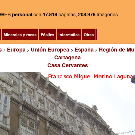
WEB
personal
con
47.818
páginas,
208.978
imágenes
Minerales y rocas
Fósiles
Informática
Otras
s
Europa
Unión Europea
España
Región de Mu
>
>
>
>
Cartagena
Casa Cervantes