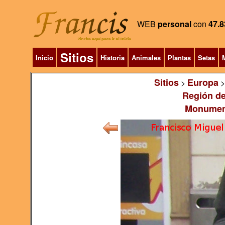
WEB
personal
con
47.8
Sitios
Inicio
Historia
Animales
Plantas
Setas
M
Sitios
Europa
>
Región de
Monument