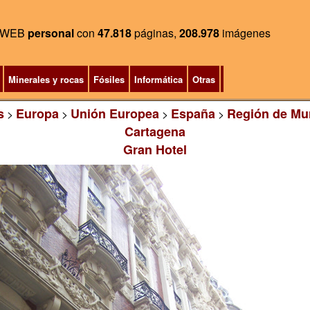
WEB
personal
con
47.818
páginas,
208.978
imágenes
Minerales y rocas
Fósiles
Informática
Otras
s
Europa
Unión Europea
España
Región de Mu
>
>
>
>
Cartagena
Gran Hotel