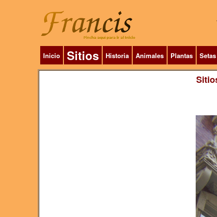
Sitios
Inicio
Historia
Animales
Plantas
Setas
Sitio