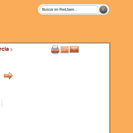
rcia
>