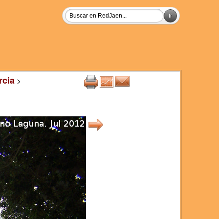
rcia
>