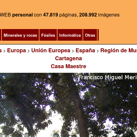
WEB
personal
con
47.819
páginas,
208.992
imágenes
Minerales y rocas
Fósiles
Informática
Otras
s
Europa
Unión Europea
España
Región de Mu
>
>
>
>
Cartagena
Casa Maestre