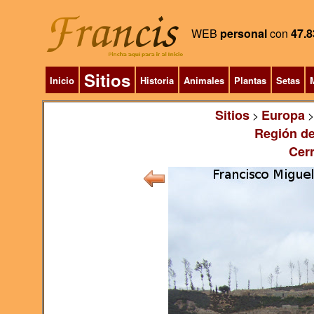
WEB
personal
con
47.8
Sitios
Inicio
Historia
Animales
Plantas
Setas
M
Sitios
Europa
>
Región de
Cerr